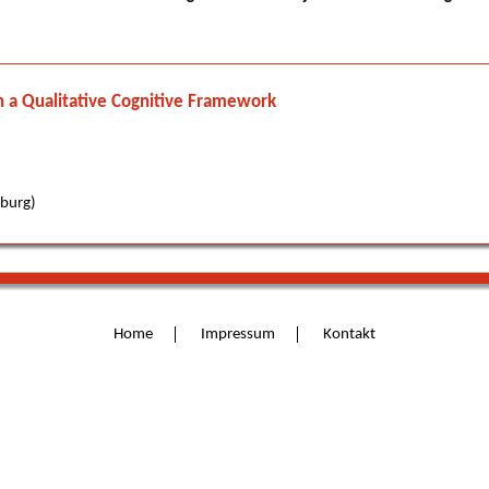
International Rationality
Summer Institute 2016
International Rationality
Summer Institute 2018
n a Qualitative Cognitive Framework
Abschlussveranstaltung
sburg)
Home
Impressum
Kontakt