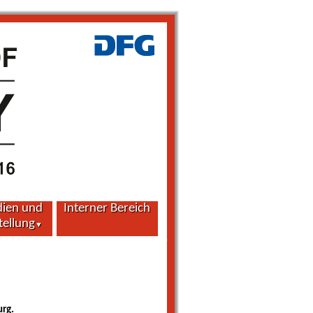
dien und
Interner Bereich
tellung
▼
dien für den
nschaftlichen
wuchs
hstellungsmaßnahmen
urg.